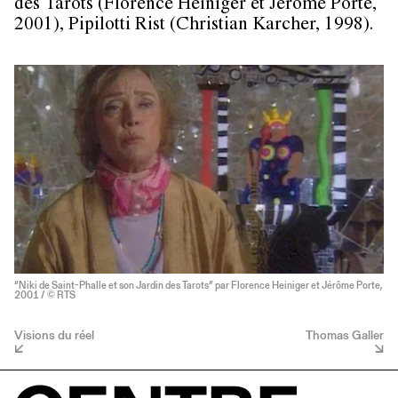
des Tarots (Florence Heiniger et Jérôme Porte,
2001), Pipilotti Rist (Christian Karcher, 1998).
“Niki de Saint-Phalle et son Jardin des Tarots” par Florence Heiniger et Jérôme Porte,
2001 / © RTS
Visions du réel
Thomas Galler