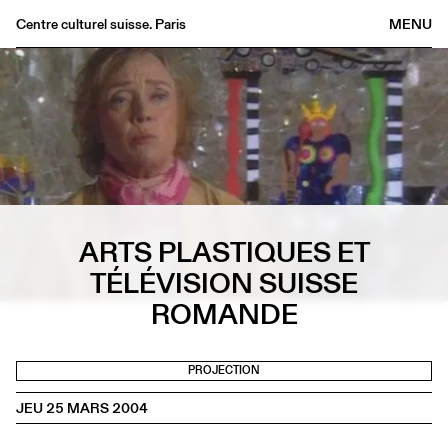
Centre culturel suisse. Paris
MENU
Agenda
Librairie
Buvette
Archives
Médiathèque
Éditions
ARTS PLASTIQUES ET
Informations
TÉLÉVISION SUISSE
FR
/
EN
ROMANDE
PROJECTION
JEU 25 MARS 2004