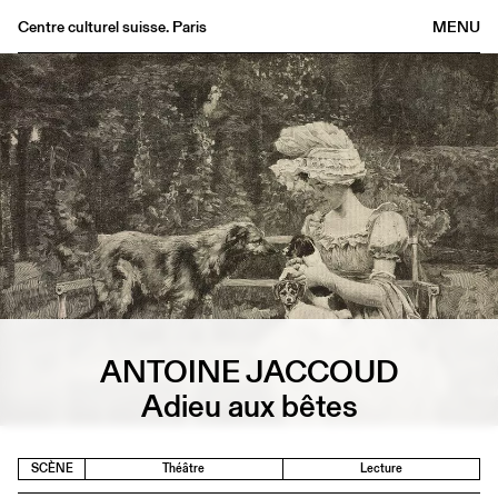
Centre culturel suisse. Paris
MENU
Agenda
Librairie
Buvette
Archives
Médiathèque
Éditions
Informations
FR
/
EN
ANTOINE JACCOUD
Adieu aux bêtes
SCÈNE
Théâtre
Lecture