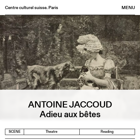
Centre culturel suisse. Paris
MENU
Agenda
Bookshop
Buvette
Archives
Medias
Publications
About
FR
/
EN
ANTOINE JACCOUD
Adieu aux bêtes
SCENE
Theatre
Reading