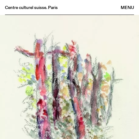
Centre culturel suisse. Paris
MENU
Agenda
Librairie
Buvette
Archives
Médiathèque
Éditions
Informations
FR
/
EN