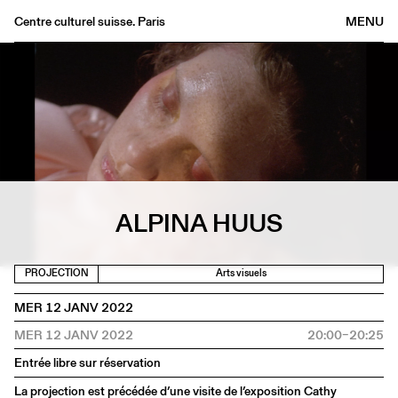
Centre culturel suisse. Paris
MENU
Agenda
Librairie
Buvette
Archives
Médiathèque
Éditions
ALPINA HUUS
Informations
FR
/
EN
PROJECTION
Arts visuels
MER 12 JANV 2022
MER 12 JANV 2022
20:00–20:25
Entrée libre sur réservation
La projection est précédée d’une visite de l’exposition Cathy