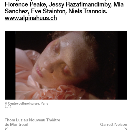
Florence Peake, Jessy Razafimandimby, Mia
Sanchez, Eve Stainton, Niels Trannois.
www.alpinahuus.ch
© Centre culturel suisse. Paris
1
/ 4
Thom Luz au Nouveau Théâtre
de Montreuil
Garrett Nelson