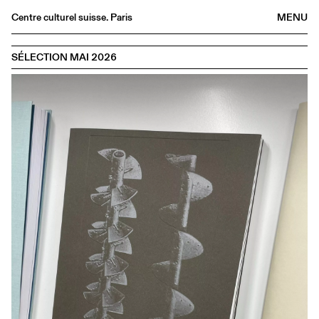
Centre culturel suisse. Paris
MENU
Agenda
SÉLECTION MAI 2026
Librairie
Buvette
Archives
Médiathèque
Éditions
Informations
FR
/
EN