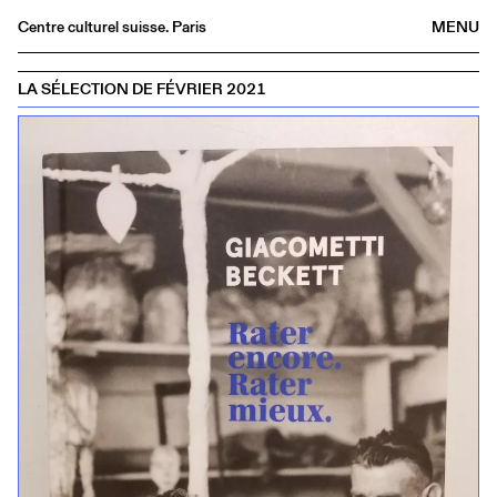
Centre culturel suisse. Paris
MENU
Agenda
LA SÉLECTION DE FÉVRIER 2021
Librairie
Buvette
Archives
Médiathèque
Éditions
Informations
FR
/
EN