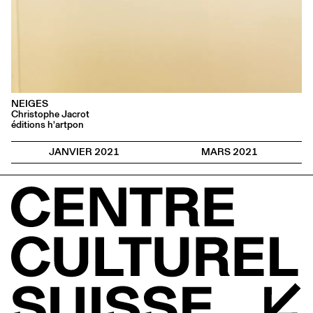
NEIGES
Christophe Jacrot
éditions h'artpon
JANVIER 2021
MARS 2021