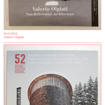
A+U 601
Valerio Olgiati