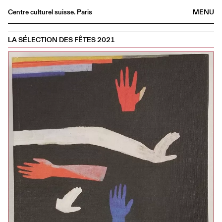
Centre culturel suisse. Paris
MENU
Agenda
LA SÉLECTION DES FÊTES 2021
Librairie
Buvette
Archives
Médiathèque
Éditions
Informations
FR
/
EN