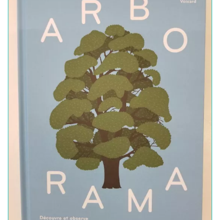
Centre culturel suisse. Paris
Le CCS est une antenne
Pause estivale - réouverture mardi 1er
de
Pro Helvetia
,
septembre
Fondation suisse pour la
culture.
ccs@ccsparis.com
32 rue des Francs-Bourgeois
75003 Paris
NEWSLETTER
Suivez-nous via:
FACEBOOK
INSTAGRAM
LINKEDIN
YOUTUBE