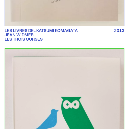
LES LIVRES DE...KATSUMI KOMAGATA
2013
JEAN WIDMER
LES TROIS OURSES