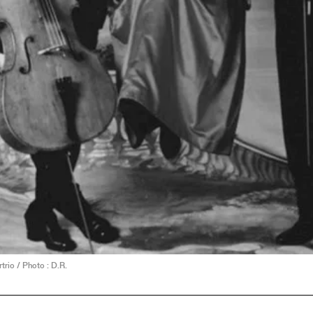
trio / Photo : D.R.