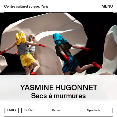
Centre culturel suisse. Paris
MENU
Agenda
Librairie
Buvette
Archives
Médiathèque
Éditions
Informations
FR
/
EN
YASMINE HUGONNET
Sacs à murmures
PARIS
SCÈNE
Danse
Spectacle