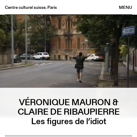
Centre culturel suisse. Paris
MENU
Agenda
Librairie
Buvette
Archives
Médiathèque
Éditions
Informations
FR
/
EN
VÉRONIQUE MAURON &
CLAIRE DE RIBAUPIERRE
Les figures de l’idiot