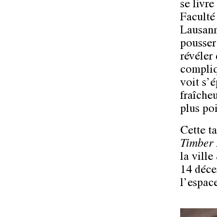
se livre
Faculté
Lausann
pousser
révéler
compliq
voit s’
fraîche
plus po
Cette t
Timber 
la vill
14 déce
l’espac