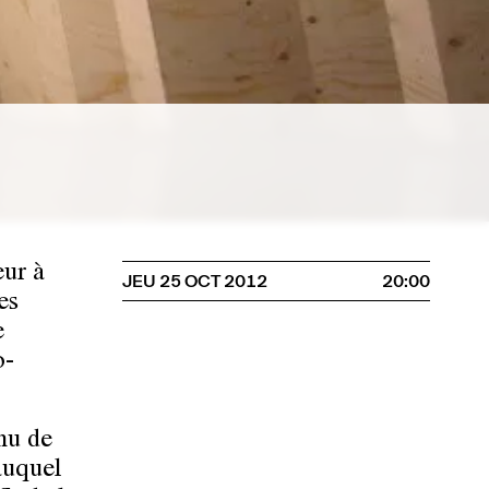
eur à
JEU 25 OCT 2012
20:00
es
e
o-
nu de
 auquel