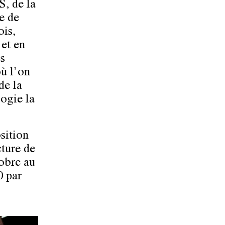
S, de la
e de
ois,
 et en
s
où l’on
de la
ogie la
sition
ture de
tobre au
0 par