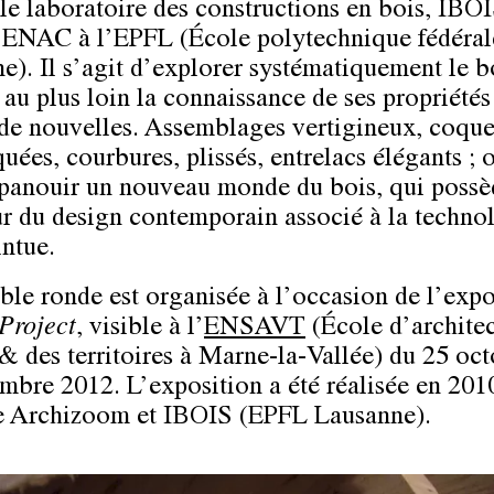
 le laboratoire des constructions en bois, IBOI
 ENAC à l’EPFL (École polytechnique fédéral
e). Il s’agit d’explorer systématiquement le b
 au plus loin la connaissance de ses propriétés
 de nouvelles. Assemblages vertigineux, coque
uées, courbures, plissés, entrelacs élégants ; 
épanouir un nouveau monde du bois, qui possè
ur du design contemporain associé à la technol
intue.
able ronde est organisée à l’occasion de l’expo
Project
, visible à l’
ENSAVT
(École d’architec
e & des territoires à Marne-la-Vallée) du 25 oc
mbre 2012. L’exposition a été réalisée en 201
e Archizoom et IBOIS (EPFL Lausanne).