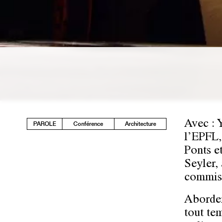
Avec : 
PAROLE
Conférence
Architecture
l’EPFL,
Ponts e
Seyler,
commiss
Aborder
tout tem