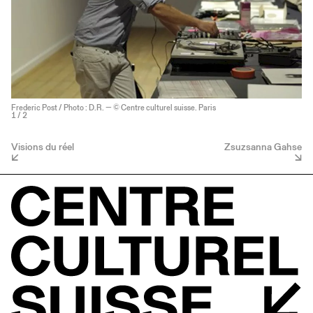
Frederic Post / Photo : D.R. — © Centre culturel suisse. Paris
1
/ 2
Visions du réel
Zsuzsanna Gahse