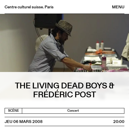
Centre culturel suisse. Paris
MENU
Agenda
Librairie
Buvette
Archives
Médiathèque
Éditions
Informations
THE LIVING DEAD BOYS &
FR
/
EN
FRÉDÉRIC POST
SCÈNE
Concert
JEU 06 MARS 2008
20:00