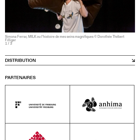
Simona Ferrar, MILK ou l’histoire de mes seins magnifiques © Dorothée Thébert
Filliger
1
/ 3
DISTRIBUTION
PARTENAIRES