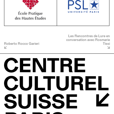
Les Rencontres de Lure en
conversation avec Rosmarie
Roberto Rocco Garieri
Tissi