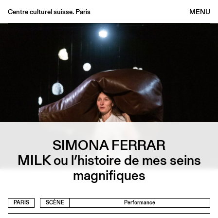
Centre culturel suisse. Paris
MENU
Agenda
Librairie
Buvette
Archives
Médiathèque
Éditions
Informations
SIMONA FERRAR
FR
/
EN
MILK ou l’histoire de mes seins
magnifiques
PARIS
SCÈNE
Performance