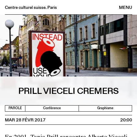
Centre culturel suisse. Paris
MENU
Agenda
Librairie
Buvette
Archives
Médiathèque
Éditions
Informations
PRILL VIECELI CREMERS
FR
/
EN
PAROLE
Conférence
Graphisme
MAR 28 FÉVR 2017
20:00