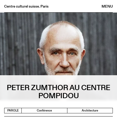
Centre culturel suisse. Paris
MENU
Agenda
Librairie
Buvette
Archives
Médiathèque
Éditions
Informations
FR
/
EN
PETER ZUMTHOR AU CENTRE
POMPIDOU
PAROLE
Conférence
Architecture