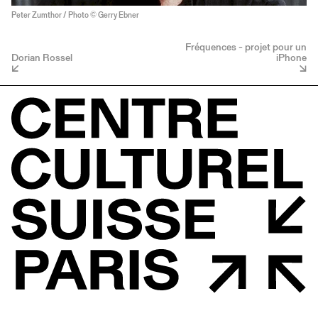
Peter Zumthor / Photo © Gerry Ebner
Fréquences - projet pour un
Dorian Rossel
iPhone