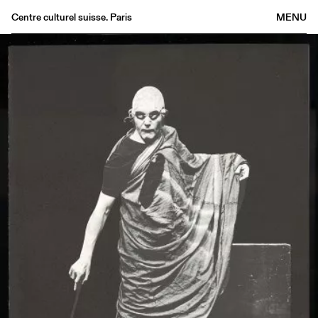
Centre culturel suisse. Paris
MENU
Agenda
Librairie
Buvette
Archives
Médiathèque
Éditions
Informations
FR
/
EN