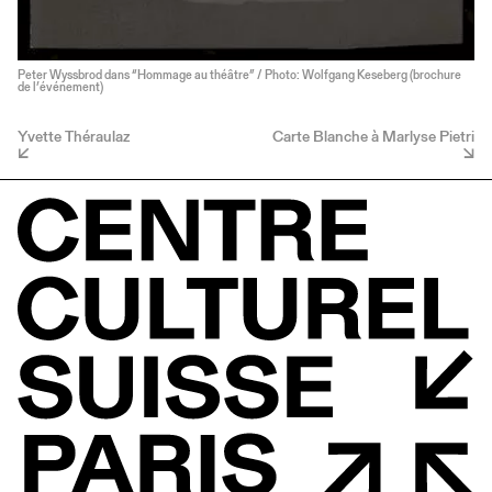
Peter Wyssbrod dans “Hommage au théâtre” / Photo: Wolfgang Keseberg (brochure
de l’événement)
Yvette Théraulaz
Carte Blanche à Marlyse Pietri