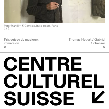
Peter Märkli — © Centre culturel suisse. Paris
1
/ 2
Prix suisse de musique :
Thomas Hauert / Gabriel
immersion
Schenker