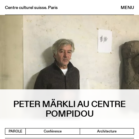
Centre culturel suisse. Paris
MENU
Agenda
Librairie
Buvette
Archives
Médiathèque
Éditions
Informations
FR
/
EN
PETER MÄRKLI AU CENTRE
POMPIDOU
PAROLE
Conférence
Architecture