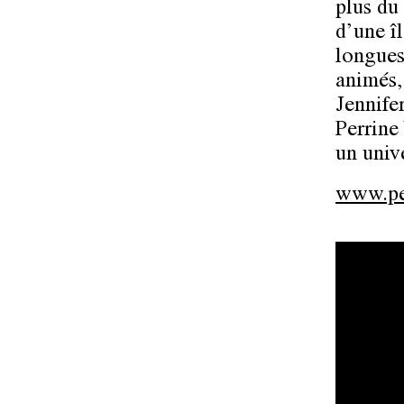
plus du 
d’une î
longues
animés, 
Jennife
Perrine 
un unive
www.per