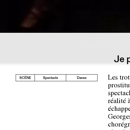
Je 
Les trot
SCÈNE
Spectacle
Danse
prostit
spectacl
réalité
échapper
Georges 
chorégr