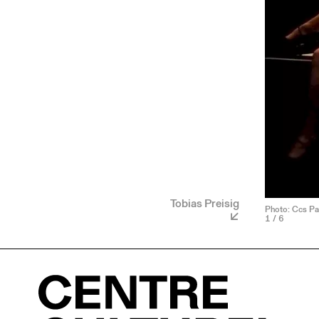
Tobias Preisig
Photo: Ccs Par
1
/ 6