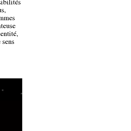
ibilités
us,
hommes
nteuse
entité,
e sens