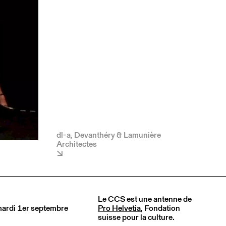
dl-a, Devanthéry & Lamunière
Architectes
Le CCS est une antenne de
 mardi 1er septembre
Pro Helvetia
, Fondation
suisse pour la culture.