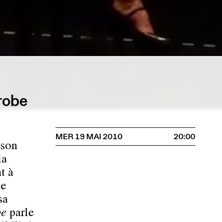
robe
MER 19 MAI 2010
20:00
 son
la
t à
de
sa
be
parle