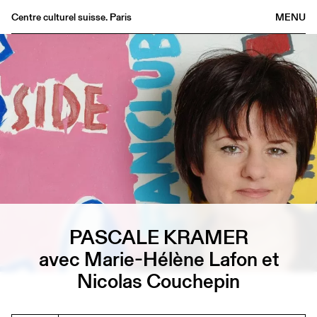
Centre culturel suisse. Paris
MENU
Agenda
Librairie
Buvette
Archives
Médiathèque
Éditions
Informations
FR
/
EN
PASCALE KRAMER
avec Marie-Hélène Lafon et
Nicolas Couchepin