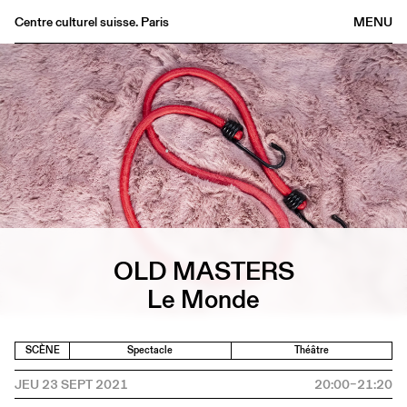
Centre culturel suisse. Paris
MENU
Agenda
Librairie
Buvette
Archives
Médiathèque
Éditions
Informations
OLD MASTERS
FR
/
EN
Le Monde
SCÈNE
Spectacle
Théâtre
JEU 23 SEPT 2021
20:00–21:20