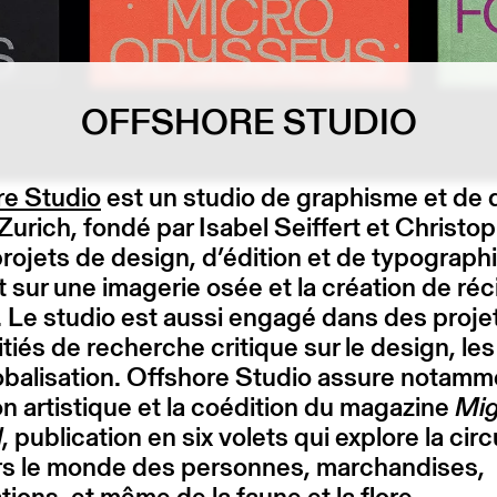
OFFSHORE STUDIO
re Studio
est un studio de graphisme et de 
Zurich, fondé par Isabel Seiffert et Christop
rojets de design, d’édition et de typograph
 sur une imagerie osée et la création de réc
. Le studio est aussi engagé dans des proje
itiés de recherche critique sur le design, le
lobalisation. Offshore Studio assure notamm
on artistique et la coédition du magazine
Mig
l
, publication en six volets qui explore la circ
ers le monde des personnes, marchandises,
tions, et même de la faune et la flore.