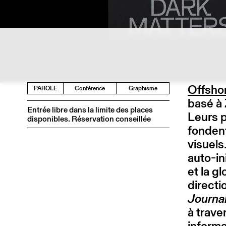
Offsho
PAROLE
Conférence
Graphisme
basé à 
Entrée libre dans la limite des places
Leurs p
disponibles. Réservation conseillée
fondent
visuels
auto-in
et la g
directi
Journa
à trav
informa