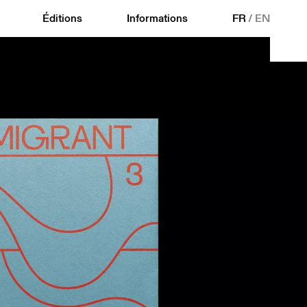
Éditions
Informations
FR
/
EN