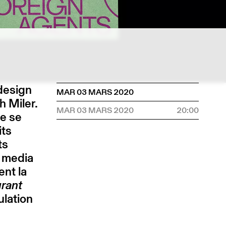
design
MAR 03 MARS 2020
h Miler.
MAR 03 MARS 2020
20:00
ie se
its
ts
s media
ent la
rant
ulation