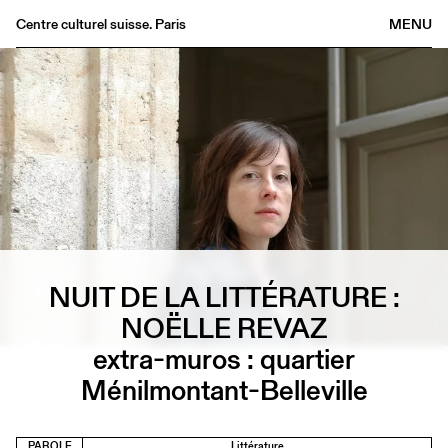
Centre culturel suisse. Paris
MENU
Agenda
Librairie
Buvette
Archives
Médiathèque
Éditions
Informations
NUIT DE LA LITTÉRATURE :
FR
/
EN
NOËLLE REVAZ
extra-muros : quartier
Ménilmontant-Belleville
PAROLE
Littérature