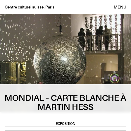
Centre culturel suisse. Paris
MENU
Agenda
Librairie
Buvette
Archives
Médiathèque
Éditions
Informations
FR
/
EN
MONDIAL - CARTE BLANCHE À
MARTIN HESS
EXPOSITION