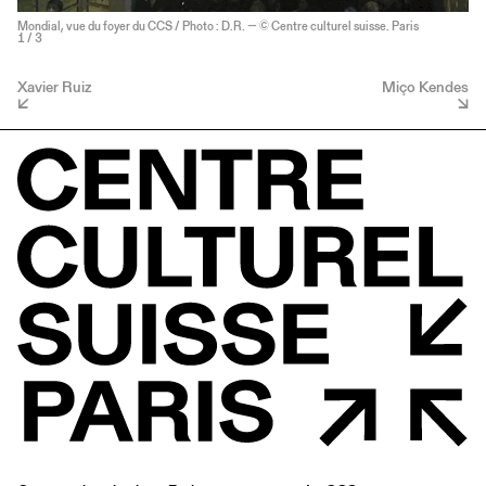
Mondial, vue du foyer du CCS / Photo : D.R. — © Centre culturel suisse. Paris
1
/ 3
Xavier Ruiz
Miço Kendes