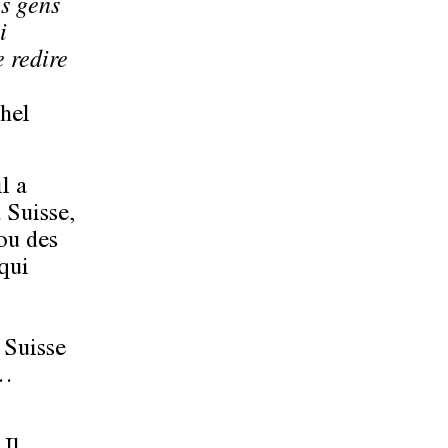
es gens
i
 redire
hel
l a
a Suisse,
 ou des
qui
 Suisse
r…