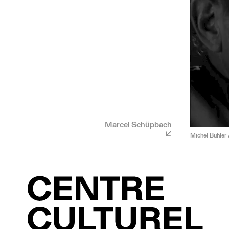
Marcel Schüpbach
Michel Buhler 