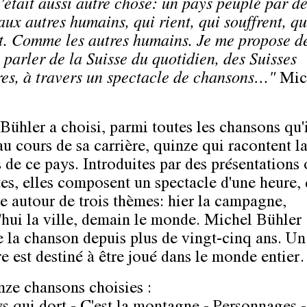
c'était aussi autre chose: un pays peuplé par d
aux autres humains, qui rient, qui souffrent, qu
t. Comme les autres humains. Je me propose de
 parler de la Suisse du quotidien, des Suisses
res, à travers un spectacle de chansons…"
Mic
Bühler a choisi, parmi toutes les chansons qu'i
au cours de sa carrière, quinze qui racontent l
s de ce pays. Introduites par des présentations
es, elles composent un spectacle d'une heure, 
le autour de trois thèmes: hier la campagne,
'hui la ville, demain le monde. Michel Bühler
e la chanson depuis plus de vingt-cinq ans. Un
re est destiné à être joué dans le monde entie
nze chansons choisies :