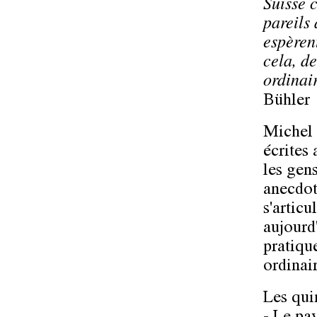
Suisse 
pareils 
espèren
cela, de
ordinai
Bühler
Michel 
écrites 
les gen
anecdot
s'articu
aujourd
pratiqu
ordinai
Les qui