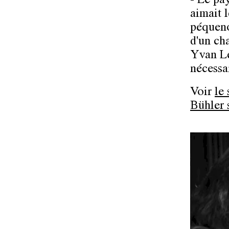
- Le pa
aimait l
péqueno
d'un ch
Yvan Le
nécessai
Voir
le
Bühler s