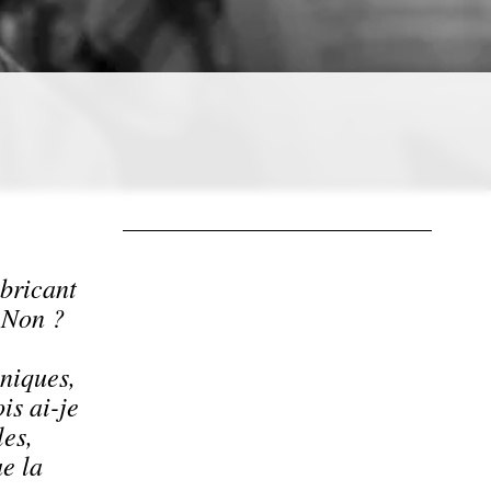
abricant
 Non ?
oniques,
is ai-je
les,
e la