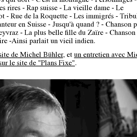
ys qui dort - C'est la montagne - Personnages -
es rires - Rap suisse - La vieille dame - Le
t - Rue de la Roquette - Les immigrés - Tribu
anteur en Suisse - Jusqu'à quand ? - Chanson 
yvraz - La plus belle fille du Zaïre - Chanson
re -Ainsi parlait un vieil indien.
 site de Michel Bühler
,
et
un entretien avec Mi
ur le site de "Plans Fixe"
.