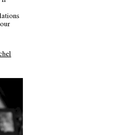
 Il
lations
pour
chel