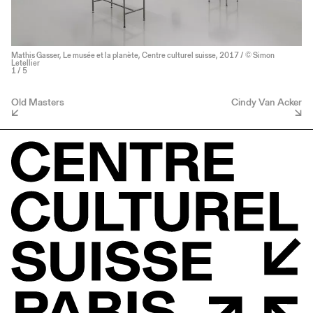
Mathis Gasser, Le musée et la planète, Centre culturel suisse, 2017 / © Simon
Letellier
1
/ 5
Old Masters
Cindy Van Acker