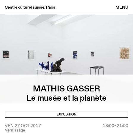
Centre culturel suisse. Paris
MENU
Agenda
Librairie
Buvette
Archives
Médiathèque
Éditions
Informations
MATHIS GASSER
FR
/
EN
Le musée et la planète
EXPOSITION
VEN 27 OCT 2017
18:00–21:00