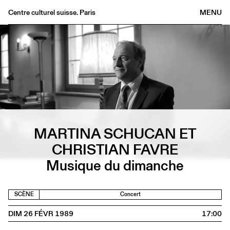
Centre culturel suisse. Paris
MENU
Agenda
Librairie
Buvette
Archives
Médiathèque
Éditions
MARTINA SCHUCAN ET
Informations
CHRISTIAN FAVRE
FR
/
EN
Musique du dimanche
SCÈNE
Concert
DIM 26 FÉVR 1989
17:00