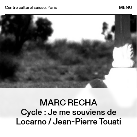
Centre culturel suisse. Paris
MENU
Agenda
Librairie
Buvette
Archives
Médiathèque
Éditions
Informations
FR
/
EN
MARC RECHA
Cycle : Je me souviens de
Locarno / Jean-Pierre Touati