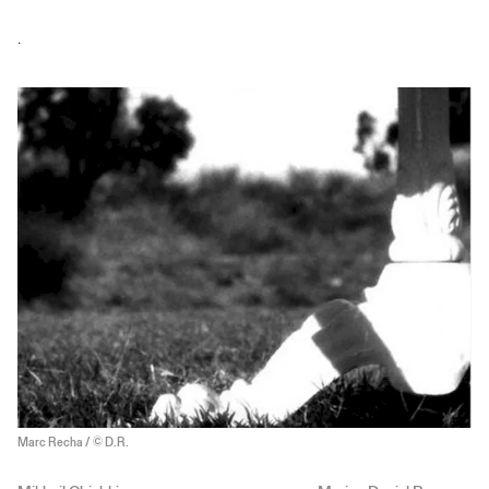
.
Marc Recha / © D.R.