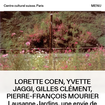
Centre culturel suisse. Paris
MENU
Agenda
Librairie
Buvette
Archives
Médiathèque
Éditions
Informations
FR
/
EN
LORETTE COEN, YVETTE
JAGGI, GILLES CLÉMENT,
PIERRE-FRANÇOIS MOURIER
Lausanne Jardins, une envie de