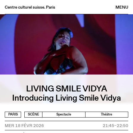
Centre culturel suisse. Paris
MENU
Agenda
Librairie
Buvette
Archives
Médiathèque
Éditions
Informations
LIVING SMILE VIDYA
FR
/
EN
Introducing Living Smile Vidya
PARIS
SCÈNE
Spectacle
Théâtre
MER 18 FÉVR 2026
21:45–22:50