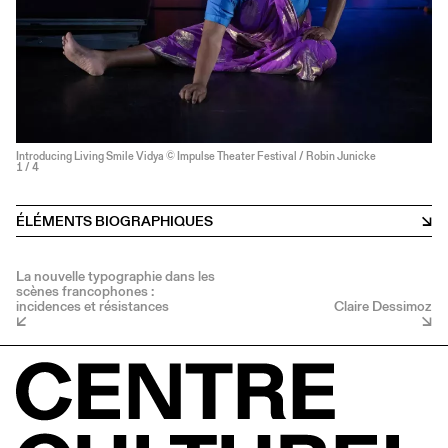
Introducing Living Smile Vidya © Impulse Theater Festival / Robin Junicke
1
/ 4
ÉLÉMENTS BIOGRAPHIQUES
La nouvelle typographie dans les
scènes francophones :
incidences et résistances
Claire Dessimoz