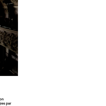
son
ies par