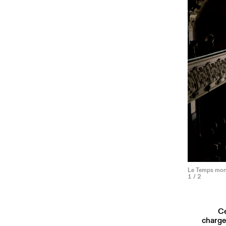
Le Temps mont
1
/ 2
Ce
charge