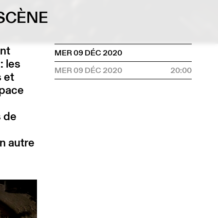
 SCÈNE
ent
MER 09 DÉC 2020
: les
MER 09 DÉC 2020
20:00
s et
space
s de
un autre