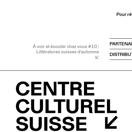
Pour ré
PARTENA
À voir et écouter chez vous #10 :
Littératures suisses d'automne
DISTRIBU