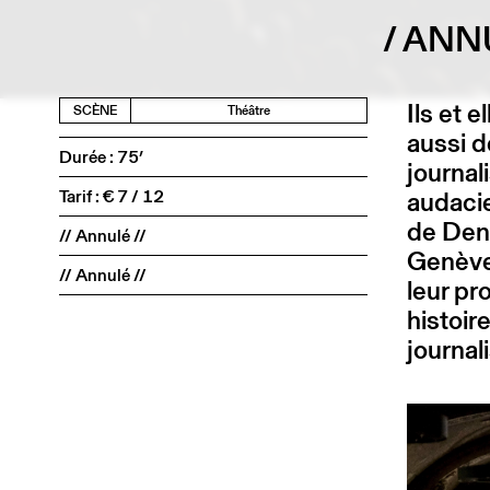
/ ANN
Ils et 
SCÈNE
Théâtre
aussi d
Durée : 75’
journal
Tarif : € 7 / 12
audacie
de Deni
// Annulé //
Genève,
// Annulé //
leur pr
histoir
journal