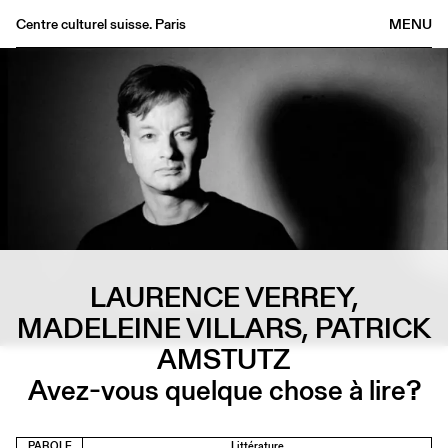
Centre culturel suisse. Paris
MENU
Agenda
Librairie
Buvette
Archives
Médiathèque
Éditions
Informations
LAURENCE VERREY,
FR
/
EN
MADELEINE VILLARS, PATRICK
AMSTUTZ
Avez-vous quelque chose à lire?
PAROLE
Littérature