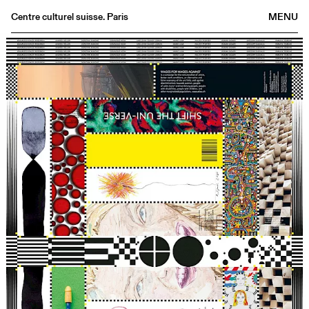
Centre culturel suisse. Paris
MENU
Agenda
Librairie
Buvette
Archives
Médiathèque
Éditions
Informations
FR
/
EN