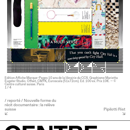
Edition Affiche Marque-Pages 10 ans de la librairie du CCS. Graphisme Marietta
Eugster Studio. Offset, CMYK, Euroscala (51x72cm). Ed. 100 ex. Prix 10€. — ©
Centre culturel suisse. Paris
1
/ 4
/ reporté / Nouvelle forme du
récit documentaire : la relève
suisse
Pipilotti Rist