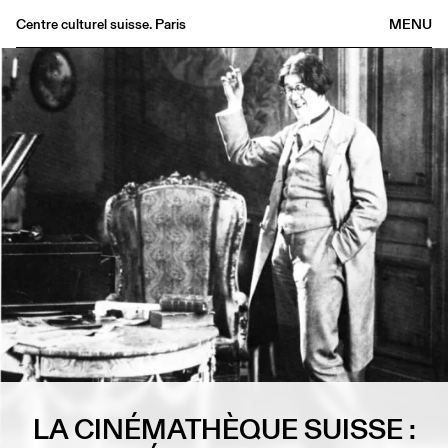
Centre culturel suisse. Paris
MENU
Agenda
Librairie
Buvette
Archives
Médiathèque
Éditions
Informations
FR
/
EN
LA CINÉMATHÈQUE SUISSE :