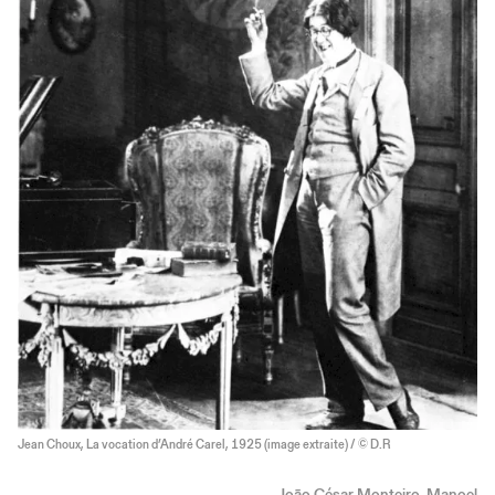
Jean Choux, La vocation d’André Carel, 1925 (image extraite) / © D.R
João César Monteiro, Manoel