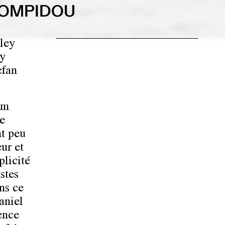
POMPIDOU
ley
ny
efan
 m
le
nt peu
ur et
plicité
stes
ns ce
aniel
ence