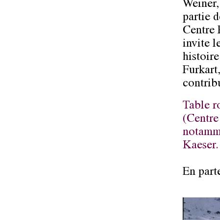
Weiner
partie 
Centre 
invite 
histoir
Furkart
contrib
Table r
(Centre 
notamme
Kaeser.
En part