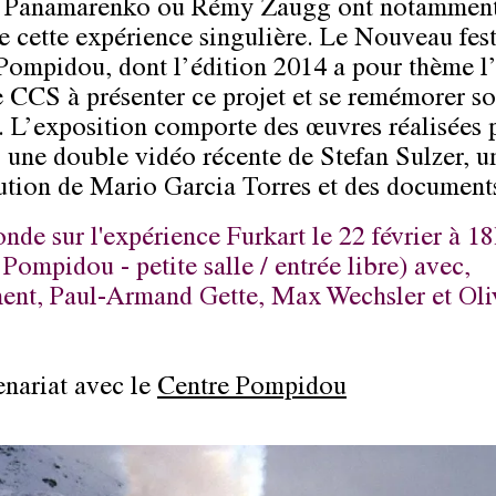
, Panamarenko ou Rémy Zaugg ont notamment 
de cette expérience singulière. Le Nouveau fest
Pompidou, dont l’édition 2014 a pour thème l’
le CCS à présenter ce projet et se remémorer s
e. L’exposition comporte des œuvres réalisées
, une double vidéo récente de Stefan Sulzer, u
ution de Mario Garcia Torres et des documents
onde sur l'expérience Furkart le 22 février à 1
Pompidou - petite salle / entrée libre) avec,
nt, Paul-Armand Gette, Max Wechsler et Oli
enariat avec le
Centre Pompidou