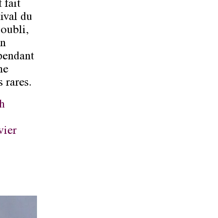
fait
ival du
oubli,
on
 pendant
ne
 rares.
8h
vier