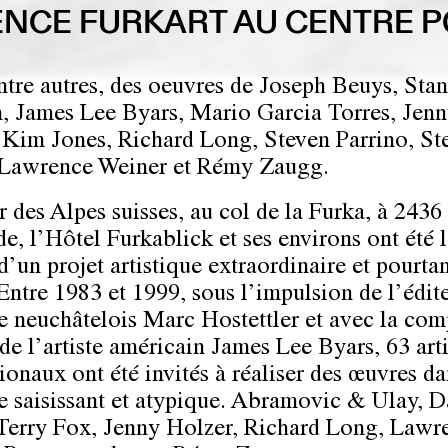
IENCE FURKART AU CENTRE 
ntre autres, des oeuvres de
Joseph Beuys, Stan
 James Lee Byars, Mario Garcia Torres, Jen
 Kim Jones, Richard Long, Steven Parrino, St
 Lawrence Weiner et Rémy Zaugg
.
 des Alpes suisses, au col de la Furka, à 2436
de, l’Hôtel Furkablick et ses environs ont été 
d’un projet artistique extraordinaire et pourta
Entre 1983 et 1999, sous l’impulsion de l’édite
te neuchâtelois Marc Hostettler et avec la com
 de l’artiste américain James Lee Byars, 63 arti
tionaux ont été invités à réaliser des œuvres da
e saisissant et atypique. Abramovic & Ulay, D
Terry Fox, Jenny Holzer, Richard Long, Lawr