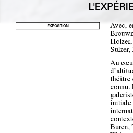
L'EXPÉR
Avec, e
EXPOSITION
Brouwn,
Holzer,
Sulzer,
Au cœur
d’altitu
théâtre 
connu. 
galeris
initiale
interna
context
Buren, 