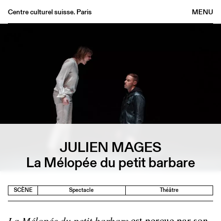
Centre culturel suisse. Paris
MENU
Agenda
Librairie
Buvette
Archives
Médiathèque
Éditions
Informations
JULIEN MAGES
FR
/
EN
La Mélopée du petit barbare
SCÈNE
Spectacle
Théâtre