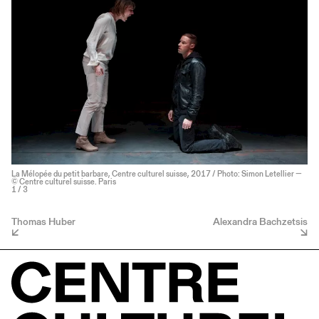
La Mélopée du petit barbare, Centre culturel suisse, 2017 / Photo: Simon Letellier —
© Centre culturel suisse. Paris
1
/ 3
Thomas Huber
Alexandra Bachzetsis