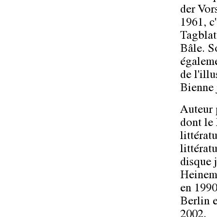
der Vor
1961, c'
Tagblatt
Bâle. S
égaleme
de l'ill
Bienne 
Auteur 
dont le 
littérat
littéra
disque 
Heinema
en 1990,
Berlin 
2002.