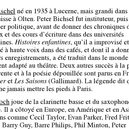
ischel
né en 1935 à Lucerne, mais grandi dans 
isse à Olten. Peter Bichsel fut instituteur, puis
ler politique, avant de donner des chroniques 
x et des cours d’écriture dans des universités
ines.
Histoires enfantines
, qu’il a improvisé et
 à haute voix dans des cafés, et dont il a don
rs enregistrements, a été traduit dans le monde
ent adapté au théâtre. Deux autres succès à la 
rente et à la poésie dépouillée sont parus en Fr
ier
et
Les Saisons
(Gallimard). La légende dit q
ne jamais mettre les pieds à Paris.
och
joue de la clarinette basse et du saxophon
. Il a côtoyé en Europe, en Amérique et en As
ns comme Cecil Taylor, Evan Parker, Fred Frit
 Barry Guy, Barre Philips, Phil Minton, Peter