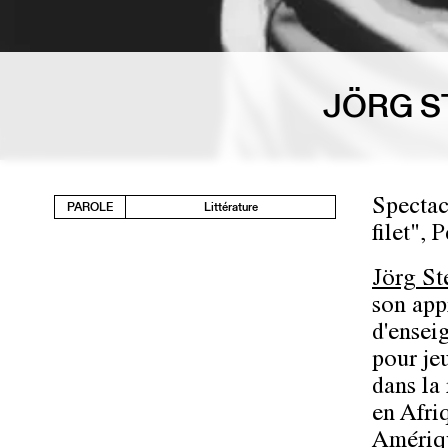
JÖRG S
Spectac
PAROLE
Littérature
filet",
Jörg St
son app
d'enseig
pour je
dans la
en Afriq
Amériqu