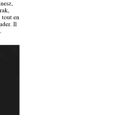
nesz,
rak,
 tout en
der. Il
.