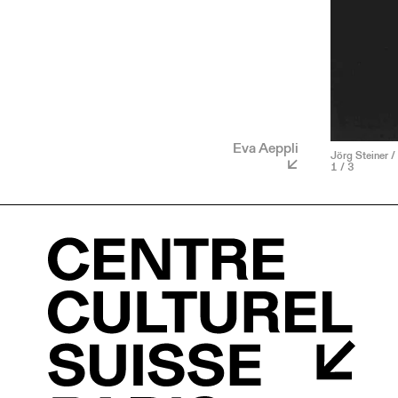
Eva Aeppli
Jörg Steiner /
1
/ 3