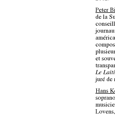
Peter B
de la Su
conseil
journau
américa
composé
plusieu
et souv
transpa
Le Lait
juré de 
Hans K
soprano
musicie
Lovens,