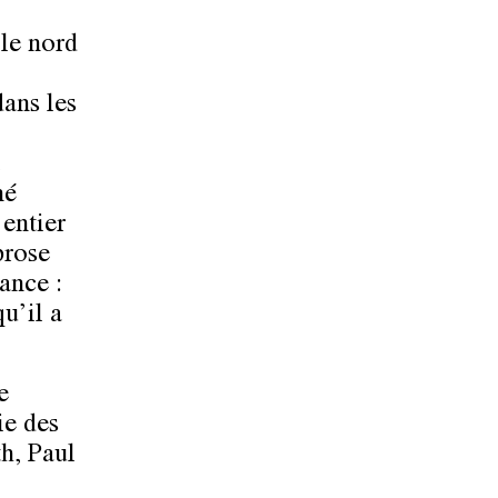
le nord
dans les
né
 entier
prose
ance :
u’il a
e
ie des
h, Paul