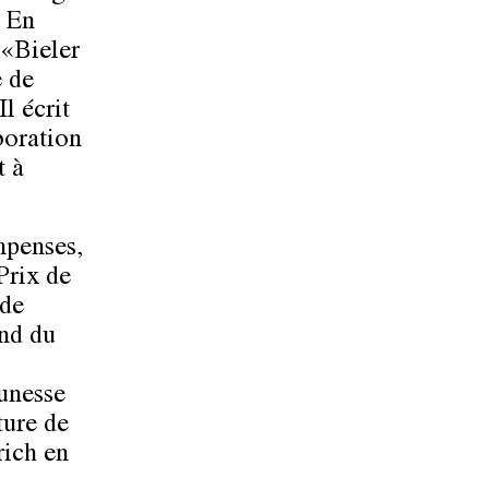
. En
 «Bieler
e de
l écrit
boration
t à
mpenses,
Prix de
 de
and du
eunesse
ture de
rich en