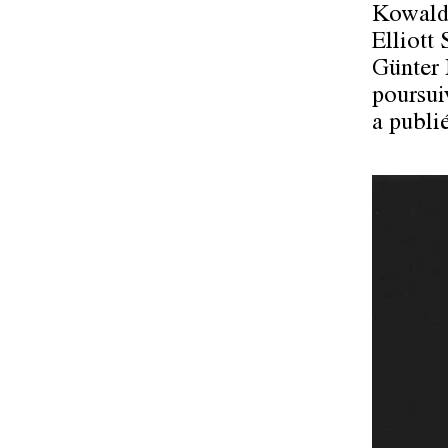
Kowald,
Elliott
Günter 
poursui
a publi