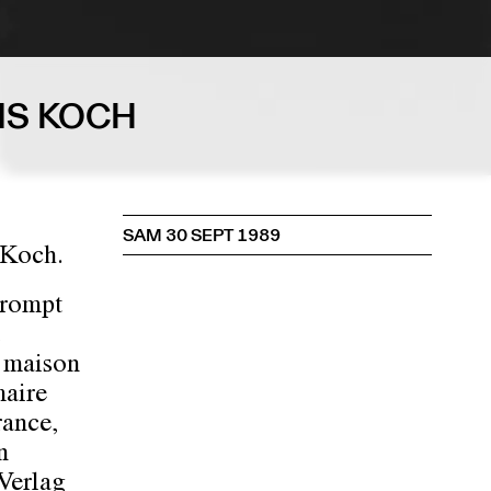
NS KOCH
SAM 30 SEPT 1989
 Koch.
rrompt
e maison
maire
rance,
n
«Verlag