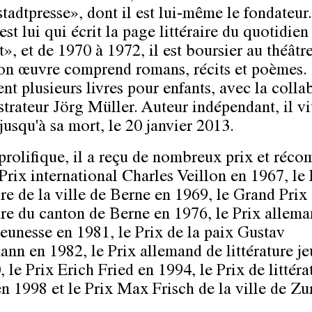
stadtpresse», dont il est lui-même le fondateur
est lui qui écrit la page littéraire du quotidien
», et de 1970 à 1972, il est boursier au théâtr
on œuvre comprend romans, récits et poèmes. I
nt plusieurs livres pour enfants, avec la colla
ustrateur Jörg Müller. Auteur indépendant, il vi
jusqu'à sa mort, le 20 janvier 2013.
prolifique, il a reçu de nombreux prix et réco
Prix international Charles Veillon en 1967, le 
ure de la ville de Berne en 1969, le Grand Prix
ture du canton de Berne en 1976, le Prix allem
jeunesse en 1981, le Prix de la paix Gustav
nn en 1982, le Prix allemand de littérature j
 le Prix Erich Fried en 1994, le Prix de littéra
en 1998 et le Prix Max Frisch de la ville de Zu