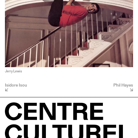
Jerry Lewis
Isidore Isou
Phil Hayes