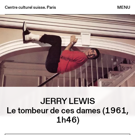
Centre culturel suisse. Paris
MENU
Agenda
Librairie
Buvette
Archives
Médiathèque
Éditions
Informations
FR
/
EN
JERRY LEWIS
Le tombeur de ces dames (1961,
1h46)