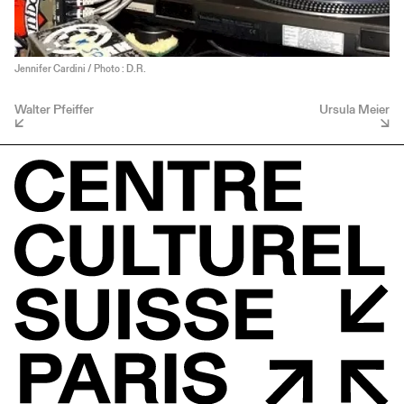
Jennifer Cardini / Photo : D.R.
Walter Pfeiffer
Ursula Meier