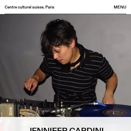
Centre culturel suisse. Paris
MENU
Agenda
Librairie
Buvette
Archives
Médiathèque
Éditions
Informations
FR
/
EN
JENNIFER CARDINI