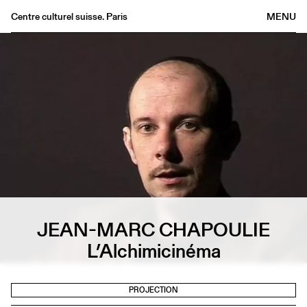
Centre culturel suisse. Paris
MENU
Agenda
Librairie
Buvette
Archives
Médiathèque
Éditions
Informations
FR
/
EN
JEAN-MARC CHAPOULIE
L’Alchimicinéma
PROJECTION