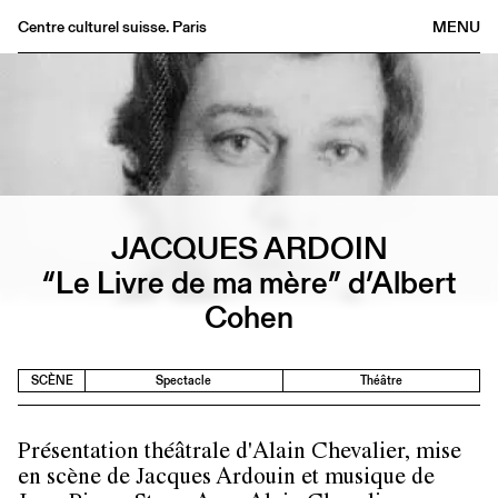
Centre culturel suisse. Paris
MENU
Agenda
Librairie
Buvette
Archives
Médiathèque
JACQUES ARDOIN
Éditions
“Le Livre de ma mère” d’Albert
Informations
Cohen
FR
/
EN
SCÈNE
Spectacle
Théâtre
Présentation théâtrale d'Alain Chevalier, mise
en scène de Jacques Ardouin et musique de