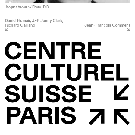
Jacques Ardouin / Photo : D.R.
Daniel Humair, J.-F. Jenny Clark,
Richard Galliano
Jean-François Comment