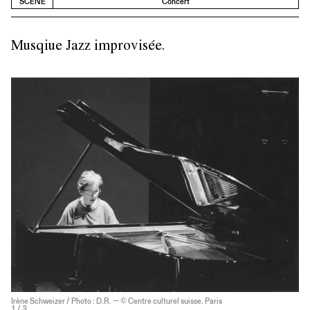
SCÈNE
Concert
Musqiue Jazz improvisée.
Irène Schweizer / Photo : D.R. — © Centre culturel suisse. Paris
1
/ 3