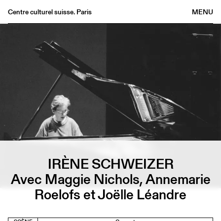
Centre culturel suisse. Paris
MENU
Agenda
Librairie
Buvette
Archives
Médiathèque
Éditions
Informations
FR
/
EN
IRÈNE SCHWEIZER
Avec Maggie Nichols, Annemarie
Roelofs et Joëlle Léandre