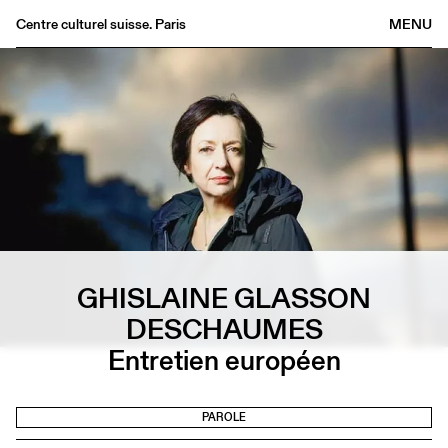
Centre culturel suisse. Paris
MENU
Agenda
Librairie
Buvette
Archives
Médiathèque
Éditions
Informations
FR
/
EN
GHISLAINE GLASSON
DESCHAUMES
Entretien européen
PAROLE