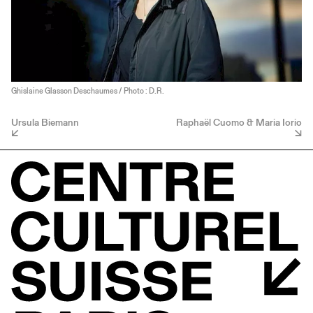
Ghislaine Glasson Deschaumes / Photo : D.R.
Ursula Biemann
Raphaël Cuomo & Maria Iorio