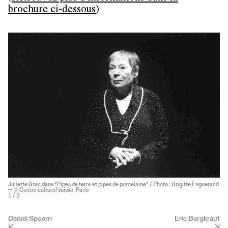
brochure ci-dessous
)
Juliette Brac dans “Pipes de terre et pipes de porcelaine” / Photo : Brigitte Enguerand
— © Centre culturel suisse. Paris
1
/ 3
Daniel Spoerri
Eric Bergkraut