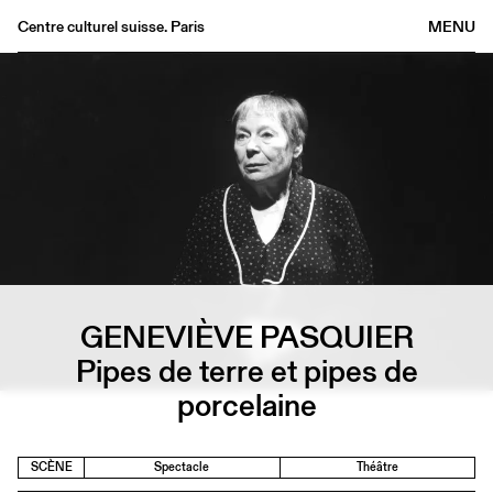
Centre culturel suisse. Paris
MENU
Agenda
Librairie
Buvette
Archives
Médiathèque
Éditions
Informations
FR
/
EN
GENEVIÈVE PASQUIER
Pipes de terre et pipes de
porcelaine
SCÈNE
Spectacle
Théâtre