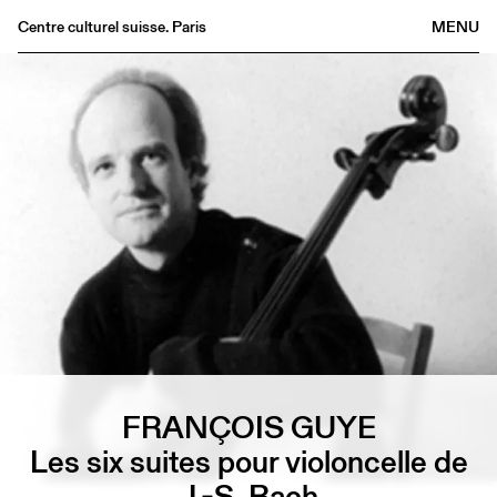
Centre culturel suisse. Paris
MENU
Agenda
Librairie
Buvette
Archives
Médiathèque
Éditions
Informations
FR
/
EN
FRANÇOIS GUYE
Les six suites pour violoncelle de
J.-S. Bach