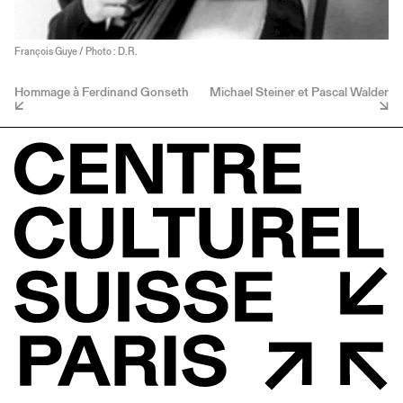
François Guye / Photo : D.R.
Hommage à Ferdinand Gonseth
Michael Steiner et Pascal Walder