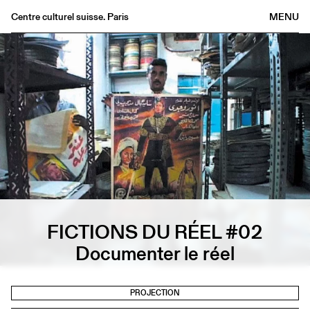
Centre culturel suisse. Paris
MENU
Agenda
Librairie
Buvette
Archives
Médiathèque
Éditions
Informations
FR
/
EN
FICTIONS DU RÉEL #02
Documenter le réel
PROJECTION