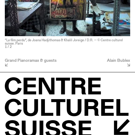
“Le film perdu”, de Joana Hadjithomas & Khalil Joreige / D.R. — © Centre culturel
suisse. Paris
1
/ 2
Grand Pianoramax & guests
Alain Bublex