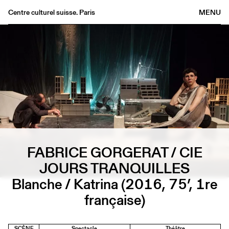
Centre culturel suisse. Paris
MENU
Agenda
Librairie
Buvette
Archives
Médiathèque
Éditions
Informations
FABRICE GORGERAT / CIE
FR
/
EN
JOURS TRANQUILLES
Blanche / Katrina (2016, 75’, 1re
française)
SCÈNE
Spectacle
Théâtre