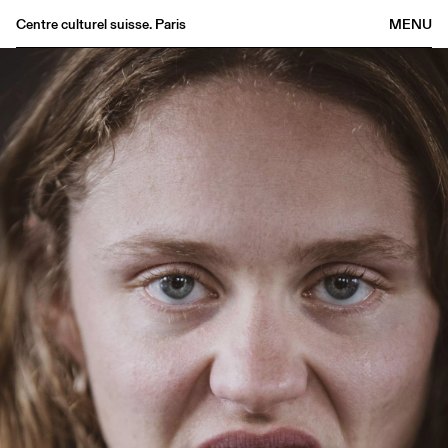
Centre culturel suisse. Paris
MENU
Agenda
Librairie
Buvette
Archives
Médiathèque
Éditions
Informations
FR
/
EN