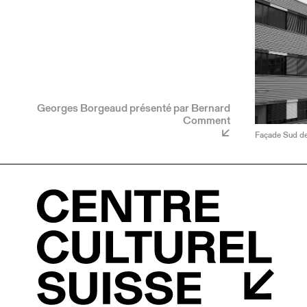
Georges Borgeaud présenté par Bernard
Comment
Façade Sud de 