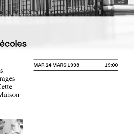
 écoles
MAR 24 MARS 1998
19:00
s
rages
ette
 Maison