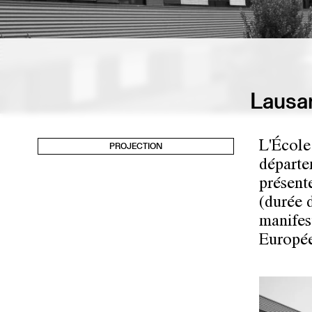
Lausan
L'École
PROJECTION
départe
présent
(durée 
manifes
Europée