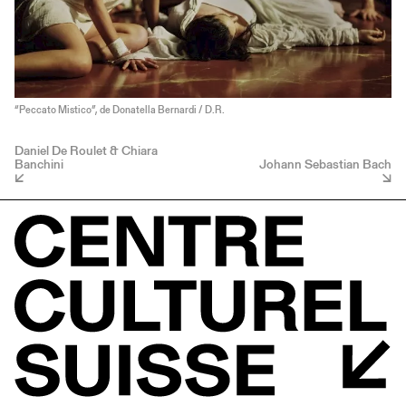
“Peccato Mistico”, de Donatella Bernardi / D.R.
Daniel De Roulet & Chiara
Banchini
Johann Sebastian Bach